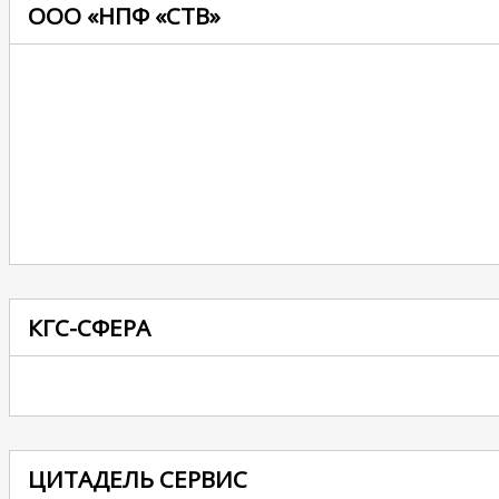
ООО «НПФ «СТВ»
КГС-СФЕРА
ЦИТАДЕЛЬ СЕРВИС