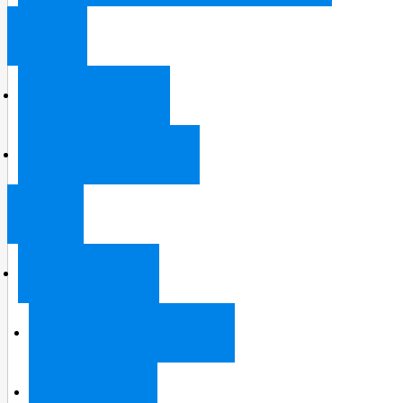
Камеры
Видеонаблюдение
Камеры города онлайн
Оплата
Способы оплаты
Банковской картой онлайн
Оплата в кассе