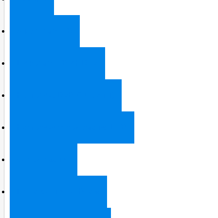
Аналоговое ТВ
Цифровое ТВ и HDTV
Настройка DVB-C (пакеты)
Настройки оборудования ЦТВ
Оборудование
Подключение к ТВ-ком