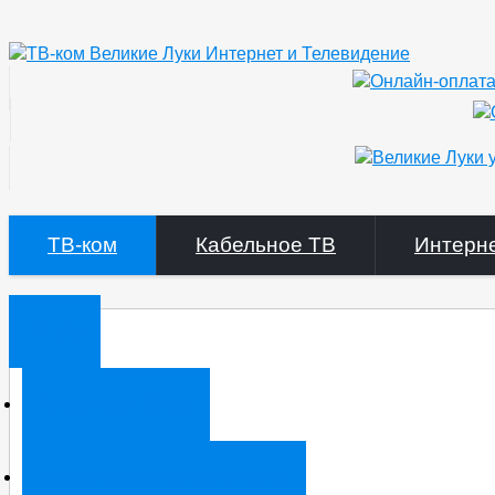
ТВ-ком
Кабельное ТВ
Интерн
ТВ-ком
Документы ТВ-ком
Правила оказания услуг связи