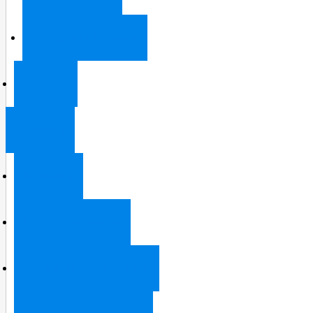
Обещанный платёж
Тарифы
Контакты
Контакты
Письмо директору
Заявка на подключение