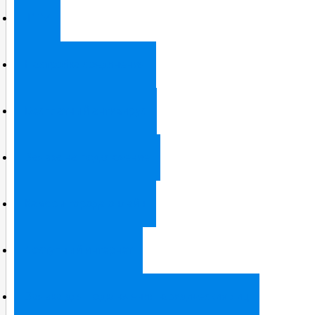
IPTV
Настройка соединения
Бесплатный антивирус
Заявка на подключение
Камеры города онлайн
Доступный интернет
Заявка для подключения юридических лиц