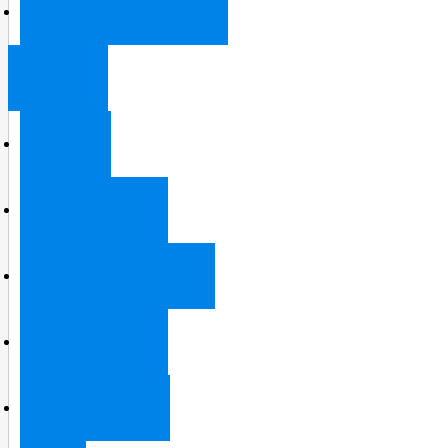
Заявка на подключение
Интернет
Тарифы
Карта покрытия
Интернет для бизнеса
Частный сектор
Личный кабинет