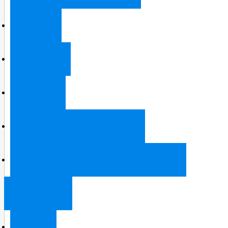
Вакансии
Карта сайта
Реквизиты
Политика конфиденциальности
Политика использования файлов COOKIE
Кабельное ТВ
Тарифы