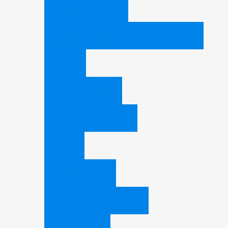
Доступный интернет
Заявка для подключения юридических лиц
Камеры
Видеонаблюдение
Камеры города онлайн
Оплата
Способы оплаты
Банковской картой онлайн