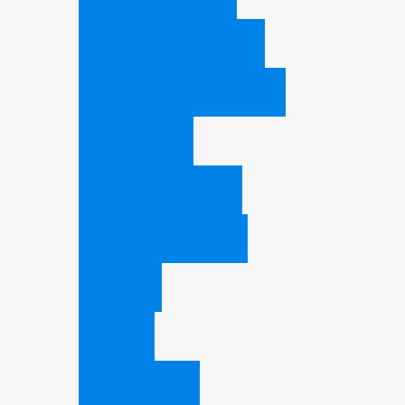
Цифровое ТВ и HDTV
Настройка DVB-C (пакеты)
Настройки оборудования ЦТВ
Оборудование
Подключение к ТВ-ком
Заявка на подключение
Интернет
Тарифы
Карта покрытия