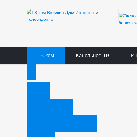
ТВ-ком
Кабельное ТВ
Ин
ТВ-ком
Документы ТВ-ком
Правила оказания услуг связи