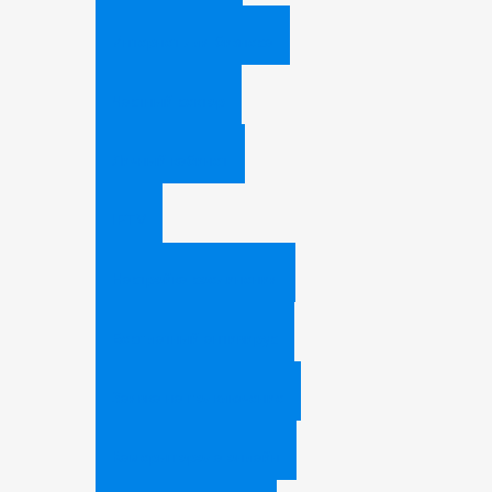
Интернет для бизнеса
Частный сектор
Личный кабинет
IPTV
Настройка соединения
Бесплатный антивирус
Заявка на подключение
Камеры города онлайн