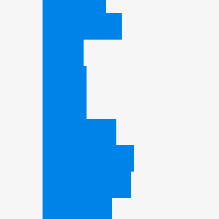
Оплата в кассе
Обещанный платёж
Тарифы
Контакты
Контакты
Письмо директору
Заявка на подключение
Сообщить о нелегалах
Вызвать мастера