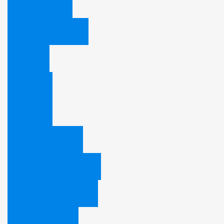
Оплата в кассе
Обещанный платёж
Тарифы
Контакты
Контакты
Письмо директору
Заявка на подключение
Сообщить о нелегалах
Вызвать мастера