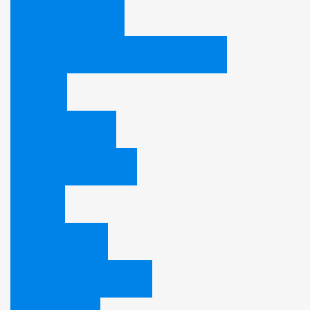
Доступный интернет
Заявка для подключения юридических лиц
Камеры
Видеонаблюдение
Камеры города онлайн
Оплата
Способы оплаты
Банковской картой онлайн