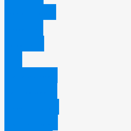
Интернет для бизнеса
Частный сектор
Личный кабинет
IPTV
Настройка соединения
Бесплатный антивирус
Заявка на подключение
Камеры города онлайн